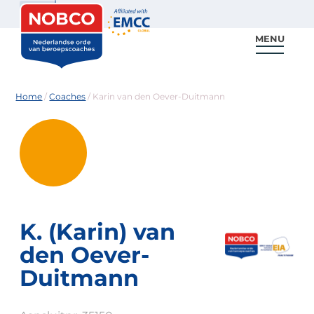
Zoeken
MENU
Voor coaches
Vind een coach
Voor partners
Nieuws & Inspiratie
Home
/
Coaches
/
Karin van den Oever-Duitmann
K. (Karin) van
den Oever-
Duitmann