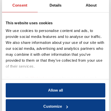
Consent
Details
About
This website uses cookies
We use cookies to personalise content and ads, to
provide social media features and to analyse our traffic.
We also share information about your use of our site with
our social media, advertising and analytics partners who
may combine it with other information that you’ve
Acquisitie wordt niet op
provided to them or that they’ve collected from your use
prijs gesteld
of their services.
Dit contactformulier is uitdrukkelijk niet
bedoeld voor acquisitie door bedrijven of
We work with
18 third parties
who may receive and
organisaties met commerciële
process your information.
doeleinden. Indien gewenst kun je
Allow all
contact opnemen met mw drs. G. te
Gussinklo, bestuurslid van NOBCO, via
het e-mailadres
info@nobco.nl
.
Customize