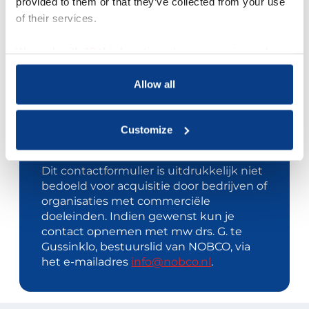
provided to them or that they’ve collected from your use
of their services.
We work with
18 third parties
who may receive and
process your information.
Allow all
Acquisitie wordt niet op
Customize
prijs gesteld
Dit contactformulier is uitdrukkelijk niet
bedoeld voor acquisitie door bedrijven of
organisaties met commerciële
doeleinden. Indien gewenst kun je
contact opnemen met mw drs. G. te
Gussinklo, bestuurslid van NOBCO, via
het e-mailadres
info@nobco.nl
.