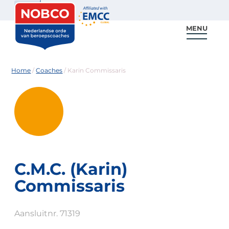
Zoeken
MENU
Voor coaches
Vind een coach
Voor partners
Nieuws & Inspiratie
Home
/
Coaches
/
Karin Commissaris
C.M.C. (Karin)
Commissaris
Aansluitnr. 71319