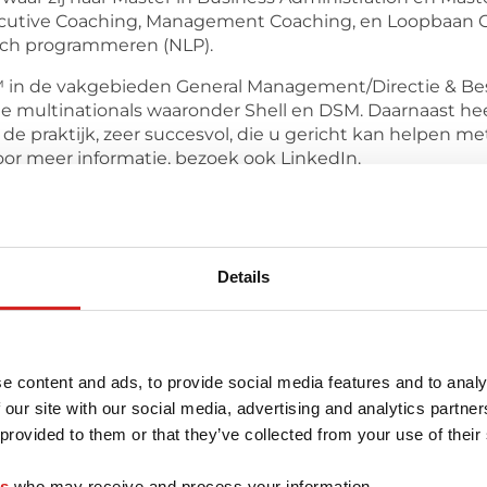
utive Coaching, Management Coaching, en Loopbaan Coa
isch programmeren (NLP).
 in de vakgebieden General Management/Directie & Best
ultinationals waaronder Shell en DSM. Daarnaast heeft 
it de praktijk, zeer succesvol, die u gericht kan helpen m
oor meer informatie, bezoek ook LinkedIn.
s geprezen vanwege haar gedrevenheid, doorzettingsve
 Coach, die haar sterke people skills, business en man
optimale resultaat te verkrijgen. Haar persoonlijke stij
entials zijn haar specialiteiten. Een uitstekende Coach
Details
l zult bereiken!
r deze coach
e content and ads, to provide social media features and to analy
 our site with our social media, advertising and analytics partn
 provided to them or that they’ve collected from your use of their
es
who may receive and process your information.