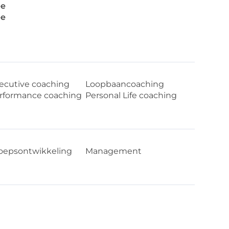
e
e
ecutive coaching
Loopbaancoaching
rformance coaching
Personal Life coaching
oepsontwikkeling
Management