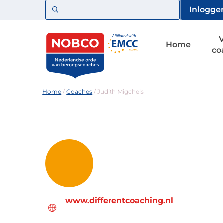
Zoeken
Inlogge
Home
co
Home
/
Coaches
/
Judith Migchels
www.differentcoaching.nl