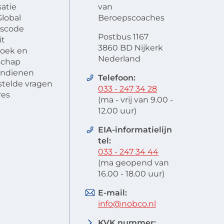
atie
van
lobal
Beroepscoaches
scode
Postbus 1167
it
3860 BD Nijkerk
oek en
Nederland
schap
 indienen
Telefoon:
stelde vragen
033 - 247 34 28
res
(ma - vrij van 9.00 -
12.00 uur)
EIA-informatielijn
tel:
033 - 247 34 44
(ma geopend van
16.00 - 18.00 uur)
E-mail:
info@nobco.nl
KVK nummer: