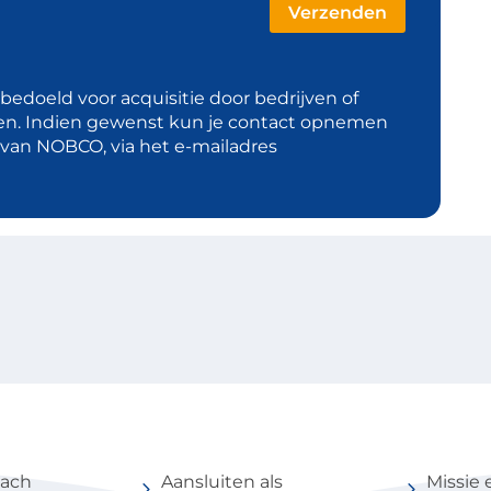
t bedoeld voor acquisitie door bedrijven of
en. Indien gewenst kun je contact opnemen
d van NOBCO, via het e-mailadres
coach
Voor partners
Over 
oach
Aansluiten als
Missie 