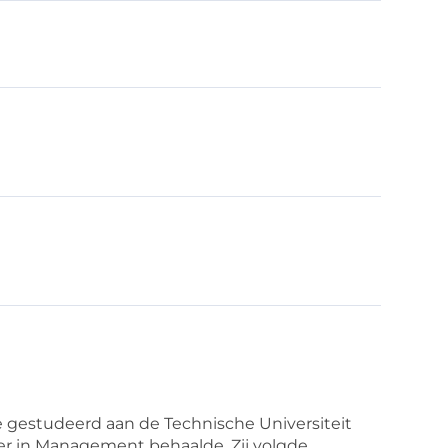
e gestudeerd aan de Technische Universiteit
ter in Management behaalde. Zij volgde