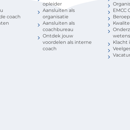
opleider
Organis
au
Aansluiten als
EMCC G
 de coach
organisatie
Beroep
nten
Aansluiten als
Kwalite
coachbureau
Onderz
Ontdek jouw
weten
voordelen als interne
Klacht
coach
Veelge
Vacatu