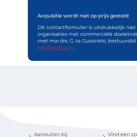
Acquisitie wordt niet op prijs gesteld
Dit contactformulier is uitdrukkelijk nie
organisaties met commerciële doeleind
met mw drs. G. te Gussinklo, bestuursli
info@nobco.nl
.
Voor coaches
Vind een 
Aansluiten bij
Vind een c