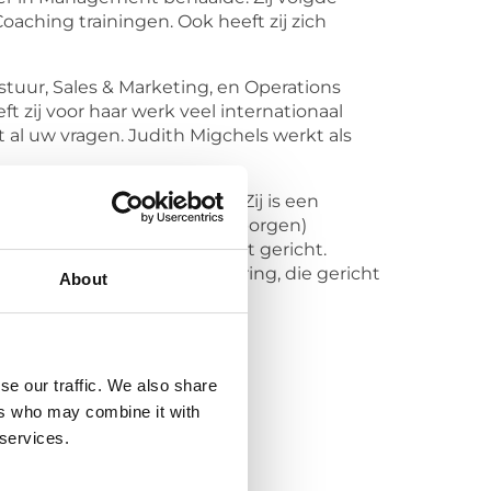
ching trainingen. Ook heeft zij zich
uur, Sales & Marketing, en Operations
zij voor haar werk veel internationaal
et al uw vragen. Judith Migchels werkt als
rmogen en enthousiasme. Zij is een
agement ervaring en de (verborgen)
l is pragmatisch en resultaat gericht.
 met meer dan 20 jaar ervaring, die gericht
About
se our traffic. We also share
ers who may combine it with
 services.