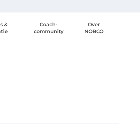
s &
Coach-
Over
atie
community
NOBCO