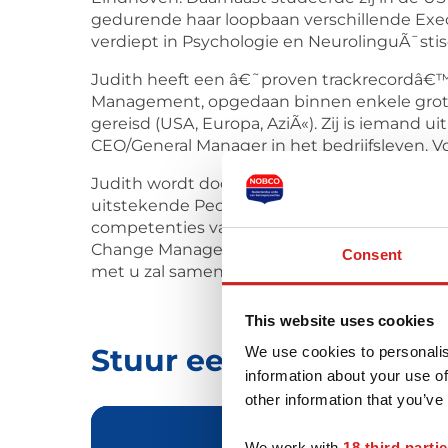
gedurende haar loopbaan verschillende Exec
verdiept in Psychologie en NeurolinguÃ¯st
Judith heeft een â€˜proven trackrecordâ€™
Management, opgedaan binnen enkele grote m
gereisd (USA, Europa, AziÃ«). Zij is iemand u
CEO/General Manager in het bedrijfsleven. V
Judith wordt door cliÃ«nten en medewerker
uitstekende People Manager en Inspirerende
competenties van de Coachee gebruikt om het 
Change Management en (vrouwelijke) high pot
Consent
met u zal samenwerken. Zodat u uw doel sne
This website uses cookies
Stuur een bericht naa
We use cookies to personalis
information about your use of
other information that you’ve
We work with
18 third parti