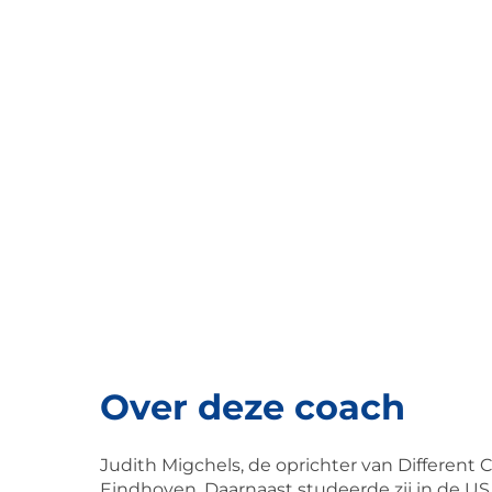
Over deze coach
Judith Migchels, de oprichter van Different
Eindhoven. Daarnaast studeerde zij in de US