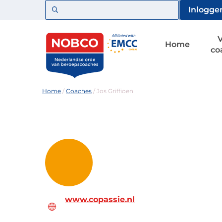
Zoeken
Inlogge
Home
co
Home
/
Coaches
/
Jos Griffioen
www.copassie.nl