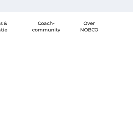
s &
Coach-
Over
atie
community
NOBCO