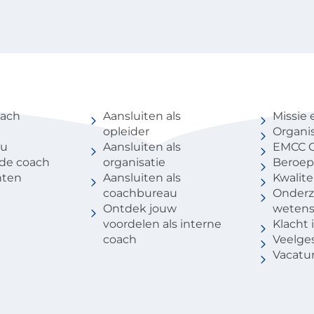
coach
Voor partners
Over 
oach
Aansluiten als
Missie 
opleider
Organis
au
Aansluiten als
EMCC G
 de coach
organisatie
Beroep
nten
Aansluiten als
Kwalite
coachbureau
Onderz
Ontdek jouw
weten
voordelen als interne
Klacht
coach
Veelge
Vacatu