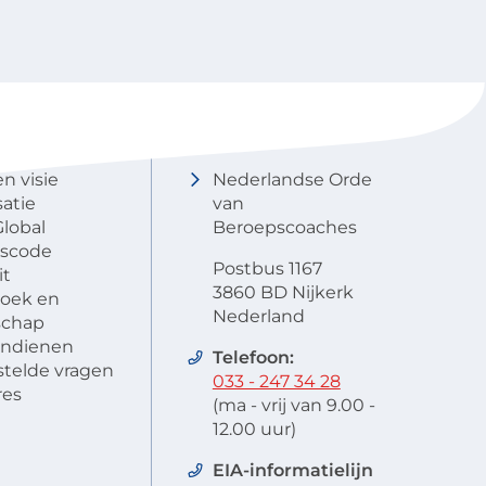
NOBCO
Contactgegevens
en visie
Nederlandse Orde
atie
van
lobal
Beroepscoaches
scode
Postbus 1167
it
3860 BD Nijkerk
oek en
Nederland
schap
 indienen
Telefoon:
stelde vragen
033 - 247 34 28
res
(ma - vrij van 9.00 -
12.00 uur)
EIA-informatielijn