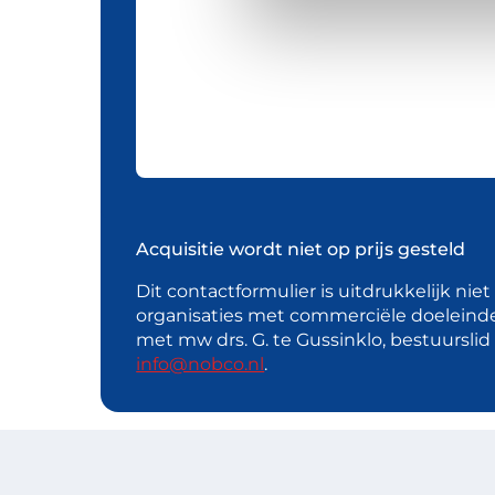
Acquisitie wordt niet op prijs gesteld
Dit contactformulier is uitdrukkelijk nie
organisaties met commerciële doeleind
met mw drs. G. te Gussinklo, bestuursli
info@nobco.nl
.