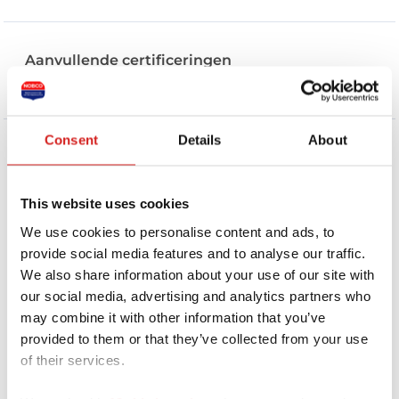
Aanvullende certificeringen
Geen aanvullende certificeringen
Consent
Details
About
Over deze coach
This website uses cookies
Hallo, welkom op mijn profiel.
We use cookies to personalise content and ads, to
Echte ontwikkeling begint bij jou — en werkt
provide social media features and to analyse our traffic.
door in je team en je omgeving.
We also share information about your use of our site with
our social media, advertising and analytics partners who
Als coach begeleid ik mensen en organisaties bij
het onderzoeken en ontwikkelen van wat voor
may combine it with other information that you’ve
hen belangrijk is. Praktisch en nuchter, met
provided to them or that they’ve collected from your use
aandacht voor mens en context, en met
of their services.
lichtheid en humor waar dat past.