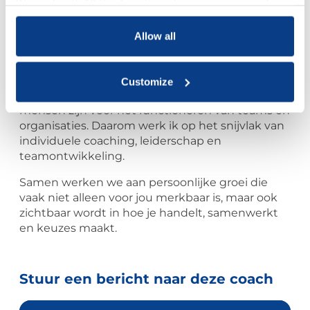
We work with
18 third parties
who may receive and
In mijn coaching gaat het niet alleen om inzicht,
process your information.
maar vooral om wat dat inzicht betekent in de
Allow all
dagelijkse praktijk. In werk, in samenwerking en
in persoonlijk leiderschap.
Met ruim 40 jaar werkervaring, waarvan 25 jaar in
Customize
managementrollen, weet ik hoe bepalend
mensen zijn voor het functioneren van teams en
organisaties. Daarom werk ik op het snijvlak van
individuele coaching, leiderschap en
teamontwikkeling.
Samen werken we aan persoonlijke groei die
vaak niet alleen voor jou merkbaar is, maar ook
zichtbaar wordt in hoe je handelt, samenwerkt
en keuzes maakt.
Stuur een bericht naar deze coach