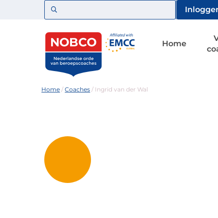
Zoeken
Inlogge
Home
co
Home
/
Coaches
/
Ingrid van der Wal