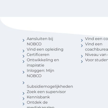
Voor coaches
Vind een 
Aansluiten bij
Vind een c
NOBCO
Vind een
Vind een opleiding
coachbure
Certificeren
Niveau van
Ontwikkeling en
Voor stude
inspiratie
Inloggen: Mijn
NOBCO
Subsidiemogelijkheden
Zoek een supervisor
Kennisbank
Ontdek de
mediakanalen