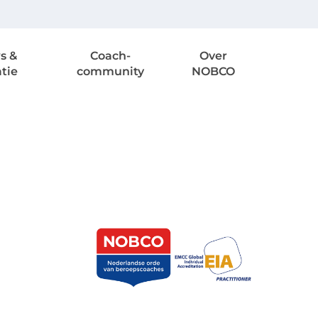
s &
Coach-
Over
atie
community
NOBCO
l