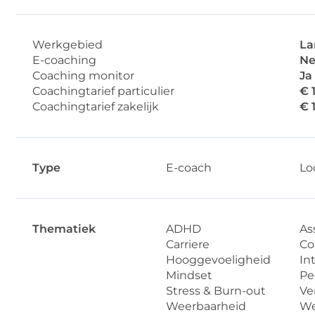
Werkgebied
La
E-coaching
Ne
Coaching monitor
Ja
Coachingtarief particulier
€ 
Coachingtarief zakelijk
€ 
Type
E-coach
Lo
Thematiek
ADHD
Ass
Carriere
Co
Hooggevoeligheid
Int
Mindset
Pe
Stress & Burn-out
Ve
Weerbaarheid
We