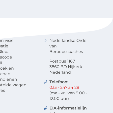
NOBCO
Contactgegevens
en visie
Nederlandse Orde
atie
van
lobal
Beroepscoaches
scode
Postbus 1167
it
3860 BD Nijkerk
oek en
Nederland
schap
 indienen
Telefoon:
stelde vragen
033 - 247 34 28
res
(ma - vrij van 9.00 -
12.00 uur)
EIA-informatielijn