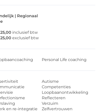
ndelijk | Regionaal
e
125,00
inclusief btw
125,00
exclusief btw
opbaancoaching
Personal Life coaching
ertiviteit
Autisme
mmunicatie
Competenties
ervisie
Loopbaanontwikkeling
rfectionisme
Reflecteren
rslaving
Verzuim
rk en re-integratie
Zelfvertrouwen