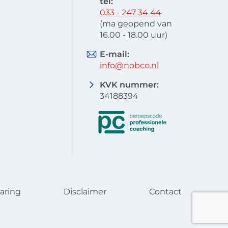
tel:
033 - 247 34 44
(ma geopend van
16.00 - 18.00 uur)
E-mail:
info@nobco.nl
KVK nummer:
34188394
aring
Disclaimer
Contact