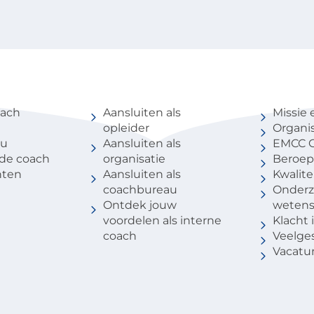
coach
Voor partners
Over 
oach
Aansluiten als
Missie 
opleider
Organis
au
Aansluiten als
EMCC G
 de coach
organisatie
Beroep
nten
Aansluiten als
Kwalite
coachbureau
Onderz
Ontdek jouw
weten
voordelen als interne
Klacht
coach
Veelge
Vacatu