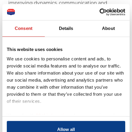
improving dynamics, communication and
effectiveness with organisations in challenging
national- and multinational environments.
-Next to that we coach executives and
Consent
Details
About
management at various levels in various
organisations in various settings.
-We can make the difference by creating long
lasting and sustainable effectiveness and as
This website uses cookies
such increasing profitability for organisations
We use cookies to personalise content and ads, to
and (semi) public bodies
provide social media features and to analyse our traffic.
We also share information about your use of our site with
our social media, advertising and analytics partners who
Stuur een bericht naar deze coach
may combine it with other information that you’ve
provided to them or that they’ve collected from your use
of their services.
Je naam *
We work with
18 third parties
who may receive and
Je e-mailadres *
process your information.
Allow all