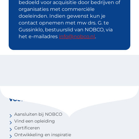
bedoeld voor acquisitie door bedrijven of
organisaties met commerciële
doeleinden. Indien gewenst kun je
contact opnemen met mw drs. G. te
Gussinklo, bestuurslid van NOBCO, via
het e-mailadres
info@nobco.nl
.
Voor coaches
Aansluiten bij NOBCO
Vind een opleiding
Certificeren
Ontwikkeling en inspiratie