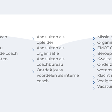
coach
Voor partners
Over 
oach
Aansluiten als
Missie 
opleider
Organis
au
Aansluiten als
EMCC G
 de coach
organisatie
Beroep
nten
Aansluiten als
Kwalite
coachbureau
Onderz
Ontdek jouw
weten
voordelen als interne
Klacht
coach
Veelge
Vacatu