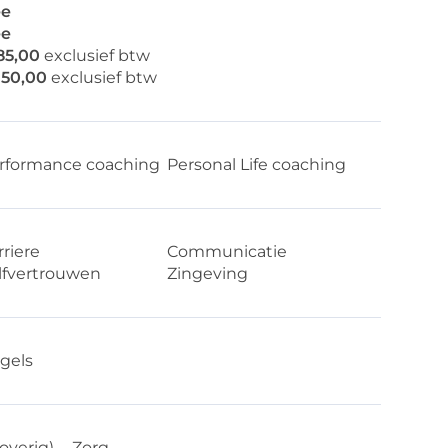
e
e
85,00
exclusief btw
150,00
exclusief btw
rformance coaching
Personal Life coaching
rriere
Communicatie
lfvertrouwen
Zingeving
gels
overig)
Zorg