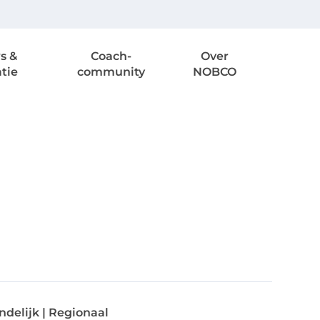
s &
Coach-
Over
atie
community
NOBCO
ndelijk | Regionaal