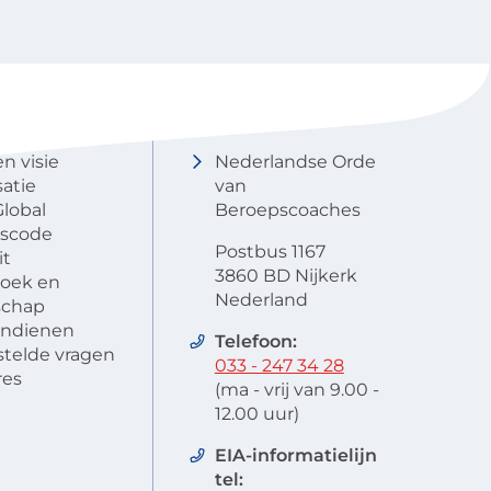
NOBCO
Contactgegevens
en visie
Nederlandse Orde
atie
van
lobal
Beroepscoaches
scode
Postbus 1167
it
3860 BD Nijkerk
oek en
Nederland
schap
 indienen
Telefoon:
stelde vragen
033 - 247 34 28
res
(ma - vrij van 9.00 -
12.00 uur)
EIA-informatielijn
tel: