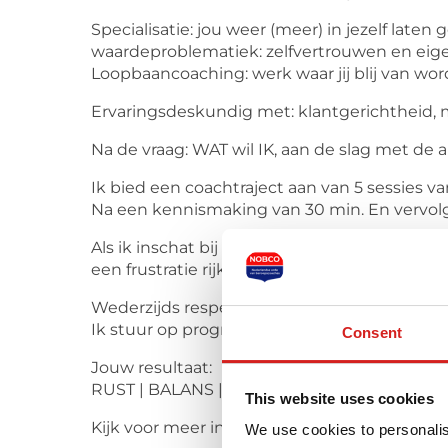
Specialisatie: jou weer (meer) in jezelf laten 
waardeproblematiek: zelfvertrouwen en eig
Loopbaancoaching: werk waar jij blij van wor
Ervaringsdeskundig met: klantgerichtheid, m
Na de vraag: WAT wil IK, aan de slag met d
Ik bied een coachtraject aan van 5 sessies va
Na een kennismaking van 30 min. En vervolg
Als ik inschat bij de intake, dat het een special
een frustratie rijker. Ook voor mezelf niet.
Wederzijds respect en transparantie vind ik b
Ik stuur op progressie en verwacht van jou 
Consent
Jouw resultaat:
RUST | BALANS | (ZELF)VERTROUWEN | TROT
This website uses cookies
Kijk voor meer info op mijn website: gewoo
We use cookies to personalis