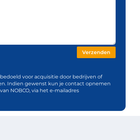
t bedoeld voor acquisitie door bedrijven of
en. Indien gewenst kun je contact opnemen
d van NOBCO, via het e-mailadres