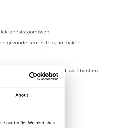
iek; angststoornissen.
te en gezonde keuzes te gaan maken.
k wil niet dat jij je tijd en geld kwijt bent en
About
se our traffic. We also share