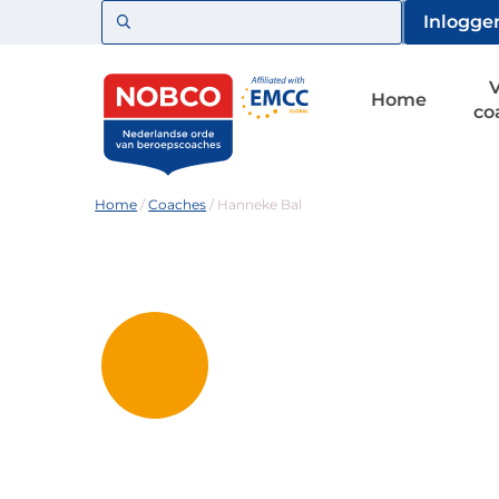
Zoeken
Inlogge
Home
co
Home
/
Coaches
/
Hanneke Bal