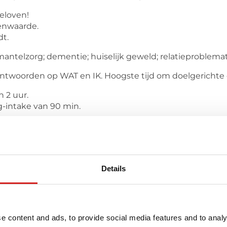
geloven!
enwaarde.
dt.
antelzorg; dementie; huiselijk geweld; relatieproblemat
e antwoorden op WAT en IK. Hoogste tijd om doelgerich
n 2 uur.
-intake van 90 min.
istische hulpvraag blijkt te zijn, dan verwijs ik jou door. I
elangrijk.
genoeg inzet.
Details
S | PLEZIER | ENERGIE
nhanneke.nl
e content and ads, to provide social media features and to analy