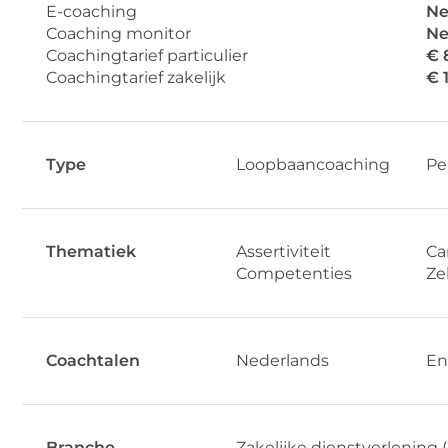
E-coaching
Ne
Coaching monitor
Ne
Coachingtarief particulier
€ 
Coachingtarief zakelijk
€ 
Type
Loopbaancoaching
Pe
Thematiek
Assertiviteit
Ca
Competenties
Ze
Coachtalen
Nederlands
En
Branche
Zakelijke dienstverlening (