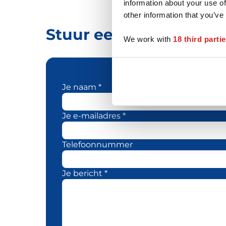
information about your use of
other information that you’ve
Stuur een bericht naa
We work with
18 third parti
Je naam *
Je e-mailadres *
Telefoonnummer
Je bericht *