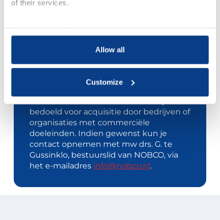
of their services.
We work with
18 third parties
who may receive and
process your information.
Allow all
Acquisitie wordt niet op
Customize
prijs gesteld
Dit contactformulier is uitdrukkelijk niet
bedoeld voor acquisitie door bedrijven of
organisaties met commerciële
doeleinden. Indien gewenst kun je
contact opnemen met mw drs. G. te
Gussinklo, bestuurslid van NOBCO, via
het e-mailadres
info@nobco.nl
.