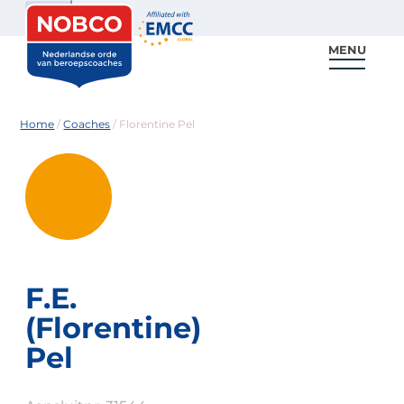
Zoeken
MENU
Voor coaches
Vind een coach
Voor partners
Nieuws & Inspiratie
Home
/
Coaches
/
Florentine Pel
F.E.
(Florentine)
Pel