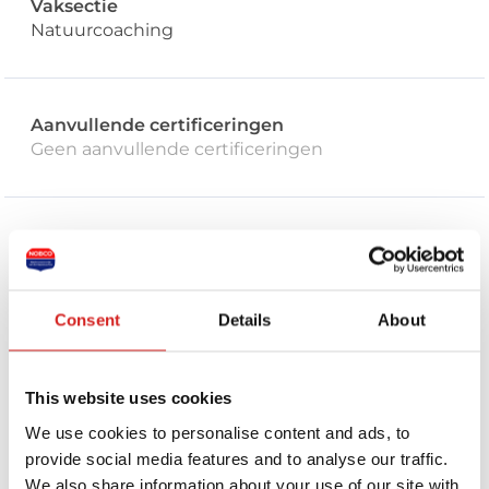
Vaksectie
Natuurcoaching
Aanvullende certificeringen
Geen aanvullende certificeringen
Stuur een bericht naar deze coach
Consent
Details
About
Je naam *
Je e-mailadres *
This website uses cookies
We use cookies to personalise content and ads, to
Telefoonnummer
provide social media features and to analyse our traffic.
We also share information about your use of our site with