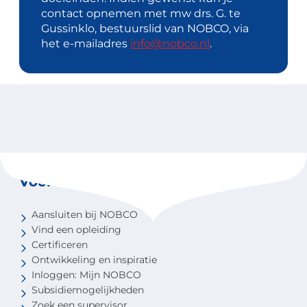
contact opnemen met mw drs. G. te
Gussinklo, bestuurslid van NOBCO, via
het e-mailadres
info@nobco.nl
.
Voor coaches
Aansluiten bij NOBCO
Vind een opleiding
Certificeren
Ontwikkeling en inspiratie
Inloggen: Mijn NOBCO
Subsidiemogelijkheden
Zoek een supervisor