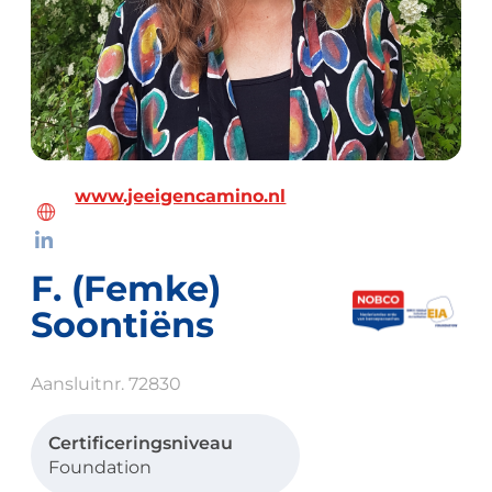
www.jeeigencamino.nl
F. (Femke)
Soontiëns
Aansluitnr. 72830
Certificeringsniveau
Foundation