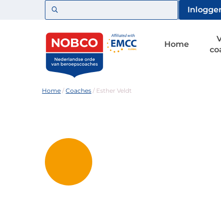
Zoeken
Inlogge
Home
co
Home
/
Coaches
/
Esther Veldt