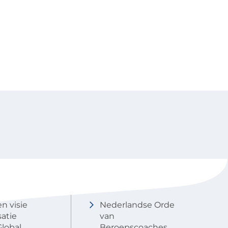
NOBCO
Contactgegevens
en visie
Nederlandse Orde
atie
van
lobal
Beroepscoaches