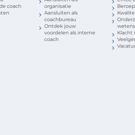
 de coach
organisatie
Beroep
nten
Aansluiten als
Kwalite
coachbureau
Onderz
Ontdek jouw
weten
voordelen als interne
Klacht
coach
Veelge
Vacatu