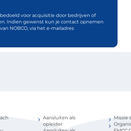
t bedoeld voor acquisitie door bedrijven of
en. Indien gewenst kun je contact opnemen
d van NOBCO, via het e-mailadres
coach
Voor partners
Over 
oach
Aansluiten als
Missie 
opleider
Organis
au
Aansluiten als
EMCC G