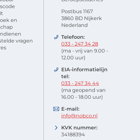
scode
Postbus 1167
it
3860 BD Nijkerk
oek en
Nederland
schap
 indienen
Telefoon:
stelde vragen
033 - 247 34 28
res
(ma - vrij van 9.00 -
12.00 uur)
EIA-informatielijn
tel:
033 - 247 34 44
(ma geopend van
16.00 - 18.00 uur)
E-mail:
info@nobco.nl
KVK nummer:
34188394