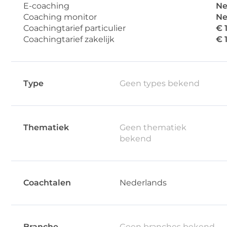
E-coaching
Ne
Coaching monitor
Ne
Coachingtarief particulier
€ 
Coachingtarief zakelijk
€ 
Type
Geen types bekend
Thematiek
Geen thematiek
bekend
Coachtalen
Nederlands
Branche
Geen branches bekend