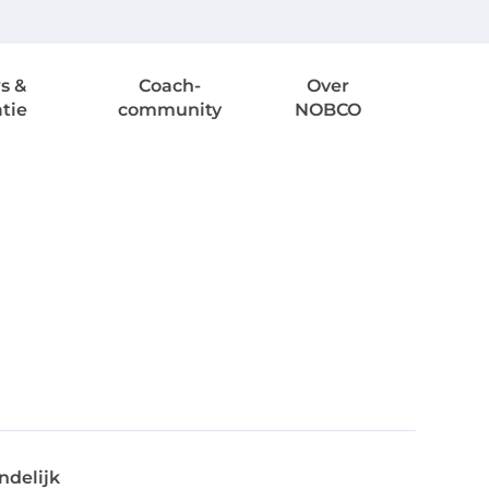
s &
Coach-
Over
atie
community
NOBCO
ndelijk