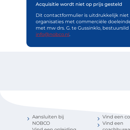
Acquisitie wordt niet op prijs gesteld
Dit contactformulier is uitdrukkelijk nie
organisaties met commerciële doeleind
met mw drs. G. te Gussinklo, bestuursli
info@nobco.nl
.
Voor coaches
Vind een 
Aansluiten bij
Vind een c
NOBCO
Vind een
Vind een opleiding
coachbure