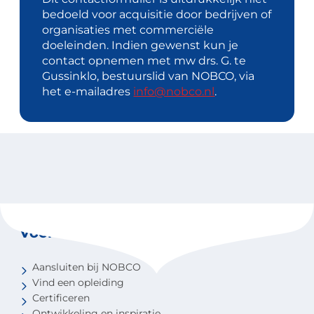
bedoeld voor acquisitie door bedrijven of
organisaties met commerciële
doeleinden. Indien gewenst kun je
contact opnemen met mw drs. G. te
Gussinklo, bestuurslid van NOBCO, via
het e-mailadres
info@nobco.nl
.
Voor coaches
Aansluiten bij NOBCO
Vind een opleiding
Certificeren
Ontwikkeling en inspiratie