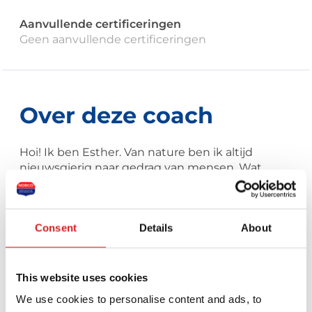
Aanvullende certificeringen
Geen aanvullende certificeringen
Over deze coach
Hoi! Ik ben Esther. Van nature ben ik altijd
nieuwsgierig naar gedrag van mensen. Wat
maakt dat iemand bepaalde keuzes maakt. Wat
is helpend. Wat houdt iemand tegen. Daarom
ook Talent in beweging. Want ieder mens heeft
Consent
Details
About
talenten. Alleen komen die niet altijd goed tot
uiting.
Mijn taak is om jou te ondersteunen in het
zoeken naar jouw talent. En jou ondersteunen
This website uses cookies
om dat talent in beweging te brengen.
We use cookies to personalise content and ads, to