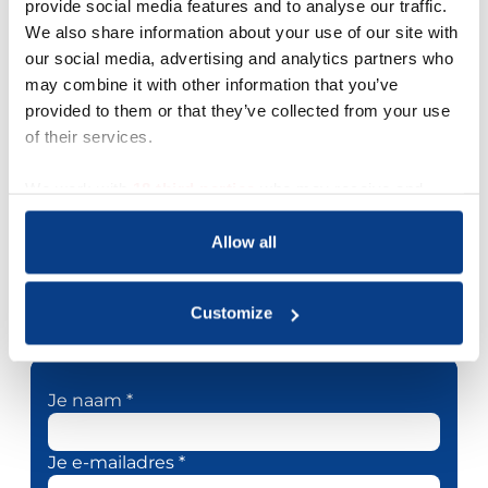
provide social media features and to analyse our traffic.
Ik werk veel met mensen tussen de 25 en 40
jaar, hoogopgeleid, vastgelopen in werk of
We also share information about your use of our site with
verlangend naar wat anders maar niet weten
our social media, advertising and analytics partners who
hoe ze daar moeten komen of wat ze écht
may combine it with other information that you’ve
willen.
provided to them or that they’ve collected from your use
Je kunt ook bij mij terecht voor 2de
of their services.
spoortrajecten, werkfit of andere reintegratie
voor werk.
We work with
18 third parties
who may receive and
process your information.
Heb je een andere vraag? Voel je vrij om contact
te zoeken!
Allow all
Customize
Stuur een bericht naar deze coach
Je naam *
Je e-mailadres *