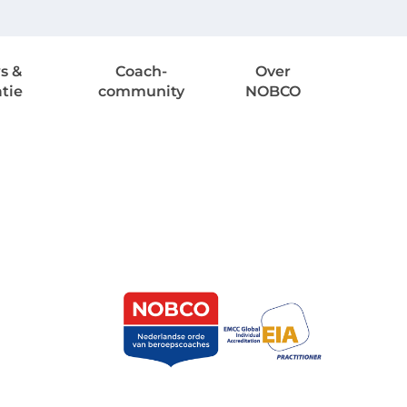
s &
Coach-
Over
atie
community
NOBCO