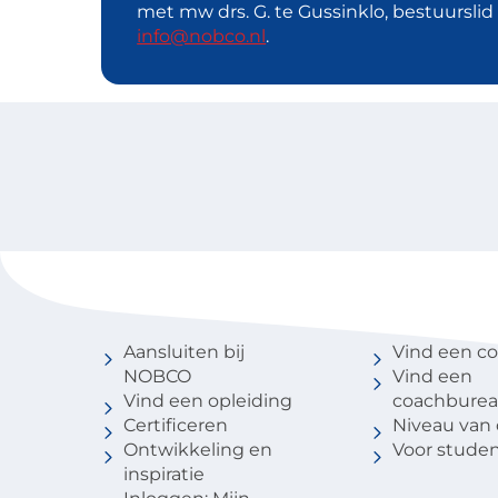
met mw drs. G. te Gussinklo, bestuursli
info@nobco.nl
.
Voor coaches
Vind een 
Aansluiten bij
Vind een c
NOBCO
Vind een
Vind een opleiding
coachbure
Certificeren
Niveau van
Ontwikkeling en
Voor stude
inspiratie