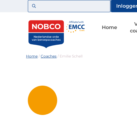
Zoeken
Inlogge
Home
co
Home
/
Coaches
/
Emilie Schell