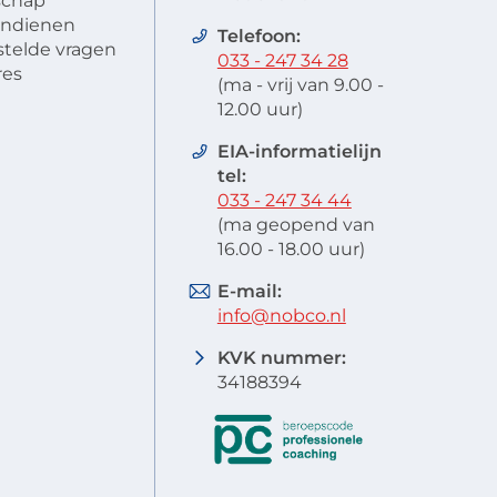
schap
 indienen
Telefoon:
stelde vragen
033 - 247 34 28
res
(ma - vrij van 9.00 -
12.00 uur)
EIA-informatielijn
tel:
033 - 247 34 44
(ma geopend van
16.00 - 18.00 uur)
E-mail:
info@nobco.nl
KVK nummer:
34188394