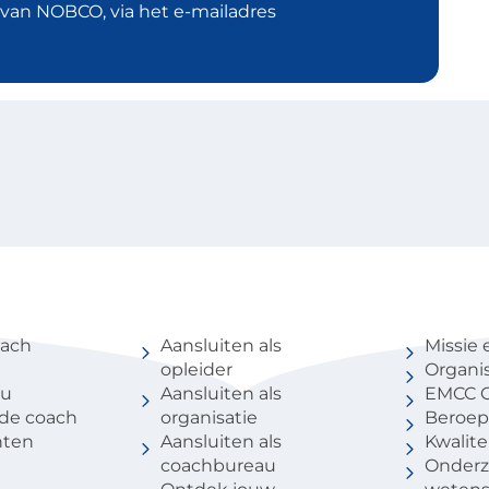
d van NOBCO, via het e-mailadres
coach
Voor partners
Over 
oach
Aansluiten als
Missie 
opleider
Organis
au
Aansluiten als
EMCC G
 de coach
organisatie
Beroep
nten
Aansluiten als
Kwalite
coachbureau
Onderz