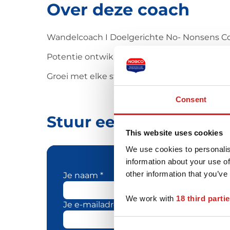
Over deze coach
Wandelcoach I Doelgerichte No- Nonsens Coa
Potentie ontwikkeling I verbeter je communic
Groei met elke stap!
Consent
Stuur een bericht naa
This website uses cookies
We use cookies to personalis
information about your use of
other information that you’ve
Je naam *
We work with
18 third parti
Je e-mailadres *