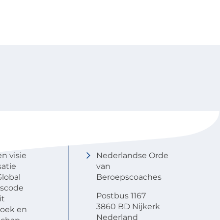
NOBCO
Contactgegevens
en visie
Nederlandse Orde
atie
van
lobal
Beroepscoaches
scode
Postbus 1167
it
3860 BD Nijkerk
oek en
Nederland