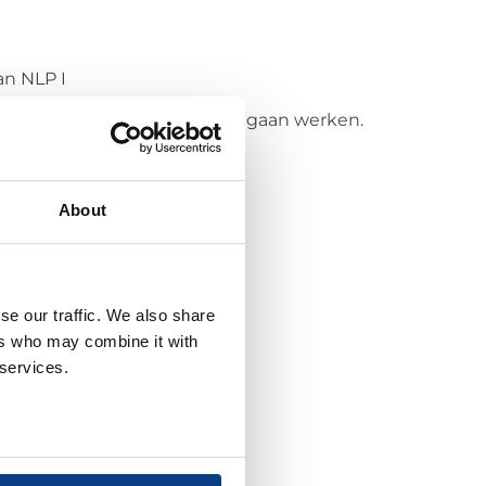
an NLP I
zo in te zetten dat ze vóór je gaan werken.
About
se our traffic. We also share
ers who may combine it with
 services.