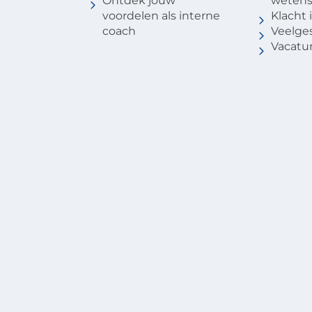
Ontdek jouw
weten
voordelen als interne
Klacht
coach
Veelge
Vacatu