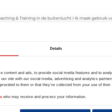
ching & Training in de buitenlucht I Ik maak gebruik v
atie I Leer jezelf echt kennen én leer jouw kwaliteiten 
Details
r deze coach
e content and ads, to provide social media features and to analy
 our site with our social media, advertising and analytics partn
 provided to them or that they’ve collected from your use of their
es
who may receive and process your information.