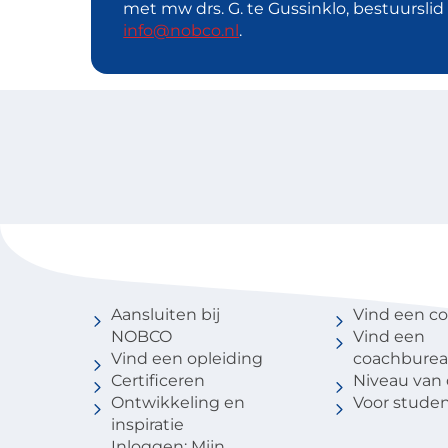
met mw drs. G. te Gussinklo, bestuursli
info@nobco.nl
.
Voor coaches
Vind een 
Aansluiten bij
Vind een c
NOBCO
Vind een
Vind een opleiding
coachbure
Certificeren
Niveau van
Ontwikkeling en
Voor stude
inspiratie
Inloggen: Mijn