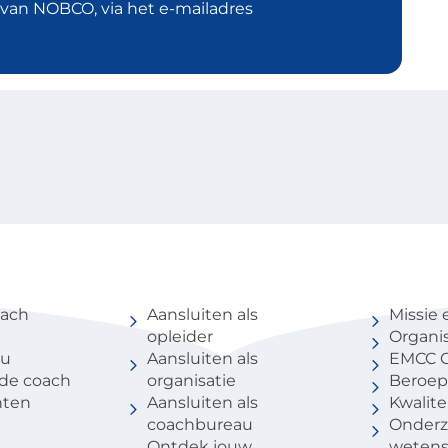
d van NOBCO, via het e-mailadres
coach
Voor partners
Over 
oach
Aansluiten als
Missie 
opleider
Organis
au
Aansluiten als
EMCC G
 de coach
organisatie
Beroep
nten
Aansluiten als
Kwalite
coachbureau
Onderz
Ontdek jouw
weten