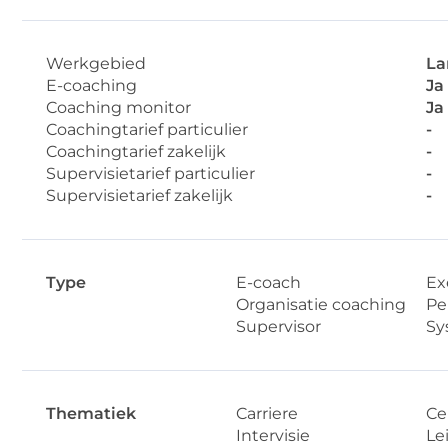
Werkgebied
La
E-coaching
Ja
Coaching monitor
Ja
Coachingtarief particulier
-
Coachingtarief zakelijk
-
Supervisietarief particulier
-
Supervisietarief zakelijk
-
Type
E-coach
Ex
Organisatie coaching
Pe
Supervisor
Sy
Thematiek
Carriere
Ce
Intervisie
Le