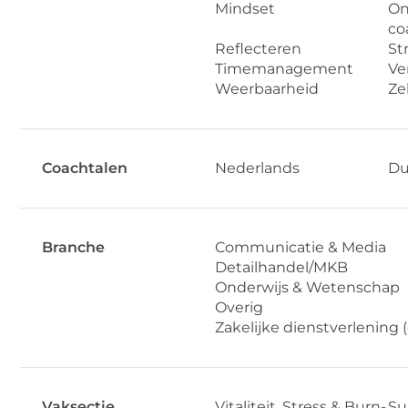
Mindset
On
co
Reflecteren
St
Timemanagement
Ver
Weerbaarheid
Ze
Coachtalen
Nederlands
Du
Branche
Communicatie & Media
Detailhandel/MKB
Onderwijs & Wetenschap
Overig
Zakelijke dienstverlening (
Vaksectie
Vitaliteit, Stress & Burn-
Su