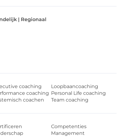
ndelijk | Regionaal
ecutive coaching
Loopbaancoaching
rformance coaching
Personal Life coaching
stemisch coachen
Team coaching
rtificeren
Competenties
iderschap
Management