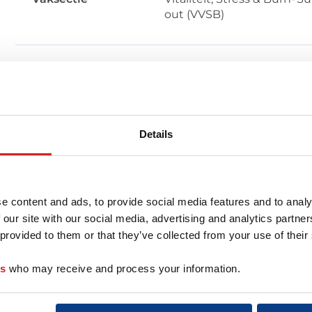
out (VVSB)
Aanvullende
ESIA / Supervisor
certificeringen
Details
r deze coach
e content and ads, to provide social media features and to analy
 our site with our social media, advertising and analytics partn
 provided to them or that they’ve collected from your use of their
es
who may receive and process your information.