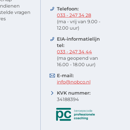
 indienen
Telefoon:
stelde vragen
033 - 247 34 28
res
(ma - vrij van 9.00 -
12.00 uur)
EIA-informatielijn
tel:
033 - 247 34 44
(ma geopend van
16.00 - 18.00 uur)
E-mail:
info@nobco.nl
KVK nummer:
34188394