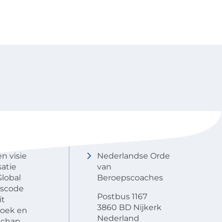
NOBCO
Contactgegevens
en visie
Nederlandse Orde
atie
van
lobal
Beroepscoaches
scode
Postbus 1167
it
3860 BD Nijkerk
oek en
Nederland
schap