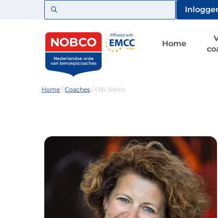
Zoeken
Inlogge
Home
co
Home
/
Coaches
/
Ellis Siems