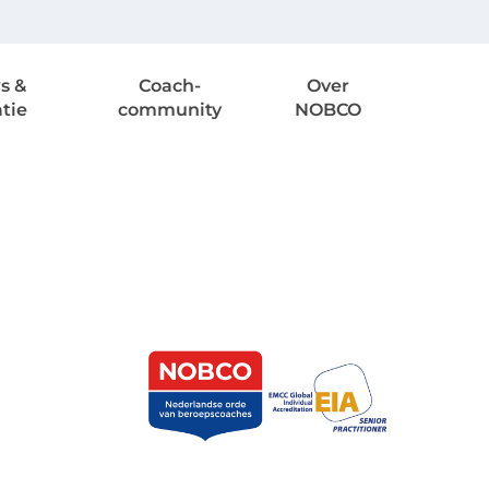
s &
Coach-
Over
atie
community
NOBCO