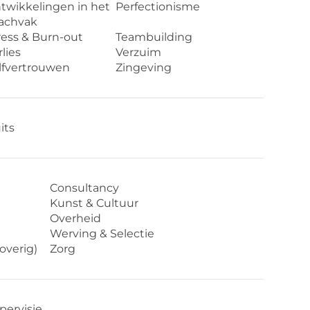
twikkelingen in het
Perfectionisme
achvak
ress & Burn-out
Teambuilding
lies
Verzuim
lfvertrouwen
Zingeving
its
Consultancy
Kunst & Cultuur
Overheid
Werving & Selectie
overig)
Zorg
pervisie