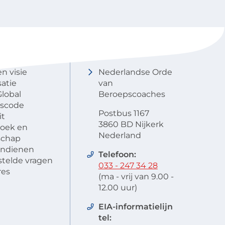
NOBCO
Contactgegevens
en visie
Nederlandse Orde
atie
van
lobal
Beroepscoaches
scode
Postbus 1167
it
3860 BD Nijkerk
oek en
Nederland
schap
 indienen
Telefoon:
stelde vragen
033 - 247 34 28
res
(ma - vrij van 9.00 -
12.00 uur)
EIA-informatielijn
tel: