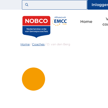
Zoeken
Inlogge
Home
co
Home
/
Coaches
/
D. van den Berg