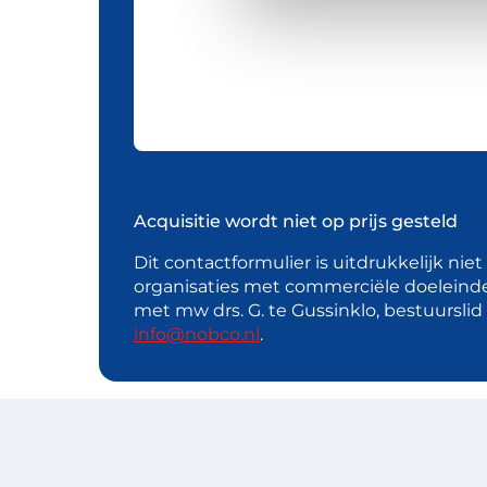
Acquisitie wordt niet op prijs gesteld
Dit contactformulier is uitdrukkelijk nie
organisaties met commerciële doeleind
met mw drs. G. te Gussinklo, bestuursli
info@nobco.nl
.