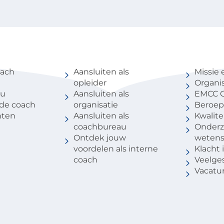
coach
Voor partners
Over 
oach
Aansluiten als
Missie 
opleider
Organis
au
Aansluiten als
EMCC G
 de coach
organisatie
Beroep
nten
Aansluiten als
Kwalite
coachbureau
Onderz
Ontdek jouw
weten
voordelen als interne
Klacht
coach
Veelge
Vacatu