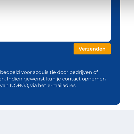
t bedoeld voor acquisitie door bedrijven of
en. Indien gewenst kun je contact opnemen
d van NOBCO, via het e-mailadres