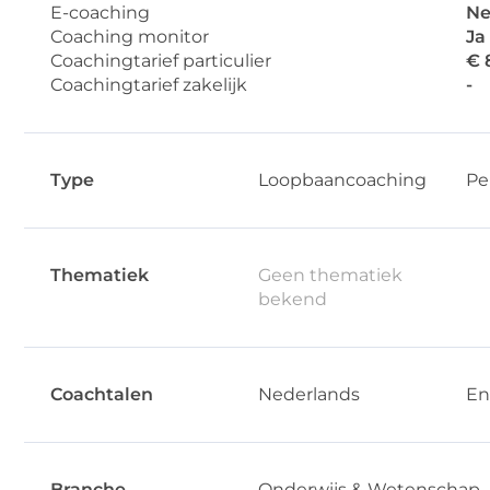
E-coaching
Ne
Coaching monitor
Ja
Coachingtarief particulier
€ 
Coachingtarief zakelijk
-
Type
Loopbaancoaching
Pe
Thematiek
Geen thematiek
bekend
Coachtalen
Nederlands
En
Branche
Onderwijs & Wetenschap