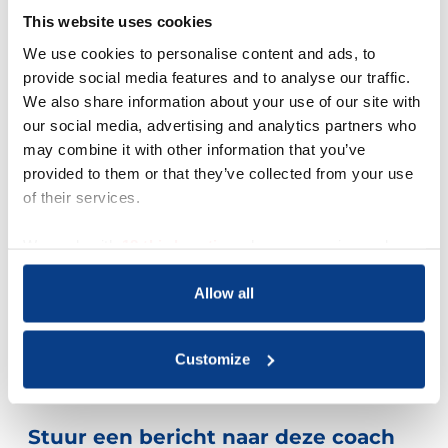
De opleiding was eclectisch waardoor vele
This website uses cookies
coachtechnieken aan bod gekomen zijn uit
We use cookies to personalise content and ads, to
diverse stromingen; veel theorie gemixt met
provide social media features and to analyse our traffic.
praktijk.
We also share information about your use of our site with
Mijn coaching wordt ervaren als rustig,
our social media, advertising and analytics partners who
vriendelijk, oprecht geïnteresseerd, respectvol
may combine it with other information that you’ve
en duidelijk.
provided to them or that they’ve collected from your use
Ik vind de verschillende invalshoeken
of their services.
(inclusieve) bij coaching erg interessant en
nuttig om mee te werken.
We work with
18 third parties
who may receive and
De theoretische zienswijze, maar zeker ook een
process your information.
meer praktische en energetische, wordt door
Allow all
mij ingezet bij coaching.
Ik help je graag bij je coachvraag: wat belemmert
je, hoe kom je tot een voor jou passende
Customize
verandering in jezelf en sta je meer in je kracht ?
Stuur een bericht naar deze coach