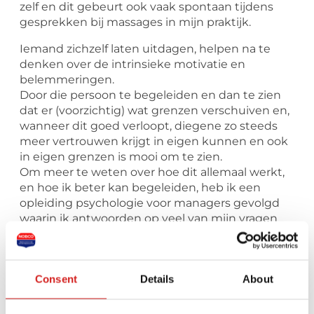
zelf en dit gebeurt ook vaak spontaan tijdens
gesprekken bij massages in mijn praktijk.
Iemand zichzelf laten uitdagen, helpen na te
denken over de intrinsieke motivatie en
belemmeringen.
Door die persoon te begeleiden en dan te zien
dat er (voorzichtig) wat grenzen verschuiven en,
wanneer dit goed verloopt, diegene zo steeds
meer vertrouwen krijgt in eigen kunnen en ook
in eigen grenzen is mooi om te zien.
Om meer te weten over hoe dit allemaal werkt,
en hoe ik beter kan begeleiden, heb ik een
opleiding psychologie voor managers gevolgd
waarin ik antwoorden op veel van mijn vragen
kreeg.
Dit maakte nieuwsgierig naar meer.
Ik heb daarom de opleiding Coach Practitioner
Consent
Details
About
bij Alba academie gevolgd waardoor ik nu
mezelf EQA geaccrediteerd (EMCC – NOBCO)
coach mag noemen.