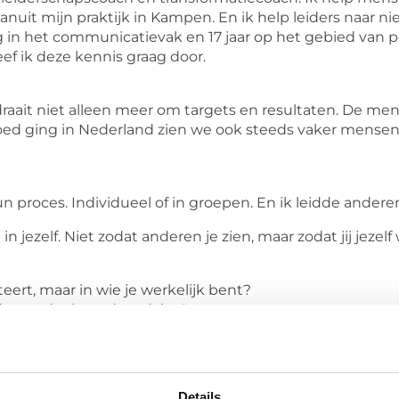
anuit mijn praktijk in Kampen. En ik help leiders naar n
g in het communicatievak en 17 jaar op het gebied van 
f ik deze kennis graag door.
raait niet alleen meer om targets en resultaten. De me
goed ging in Nederland zien we ook steeds vaker mense
 proces. Individueel of in groepen. En ik leidde andere
ezelf. Niet zodat anderen je zien, maar zodat jij jezelf we
teert, maar in wie je werkelijk bent?
der oordeel, zonder advies?
 druk om te groeien of te veranderen?
Details