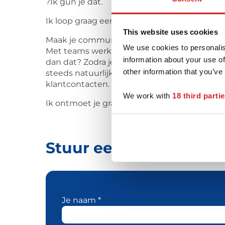
?Ik gun je dat.
Ik loop graag een stukje met je mee. Met co
This website uses cookies
Maak je communicatie succesvol
We use cookies to personalis
Met teams werk ik aan wat échte communicati
information about your use of
dan dat? Zodra je door hebt wat echte comm
other information that you’ve
steeds natuurlijker. Waardoor je efficiënter
klantcontacten. Mooie bijkomstigheid is dat 
We work with
18 third parti
Ik ontmoet je graag: contact@claudiascholt
Stuur een bericht naa
Je naam *