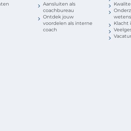
nten
Aansluiten als
Kwalite
coachbureau
Onderz
Ontdek jouw
weten
voordelen als interne
Klacht
coach
Veelge
Vacatu