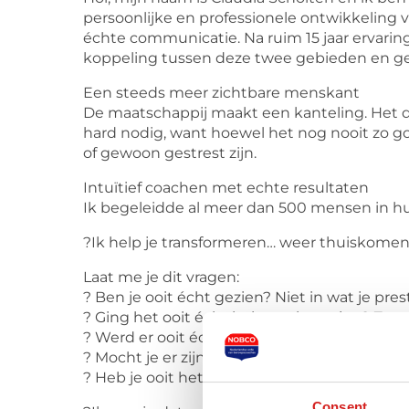
persoonlijke en professionele ontwikkeling v
échte communicatie. Na ruim 15 jaar ervarin
koppeling tussen deze twee gebieden en gee
Een steeds meer zichtbare menskant
De maatschappij maakt een kanteling. Het d
hard nodig, want hoewel het nog nooit zo 
of gewoon gestrest zijn.
Intuïtief coachen met echte resultaten
Ik begeleidde al meer dan 500 mensen in hun
?Ik help je transformeren… weer thuiskomen in j
Laat me je dit vragen:
? Ben je ooit écht gezien? Niet in wat je pres
? Ging het ooit écht helemaal over jou? Zon
? Werd er ooit écht naar je hart geluisterd?
? Mocht je er zijn met je rauwste pijn?
? Heb je ooit het pure ZIJN ervaren? Zonder
Consent