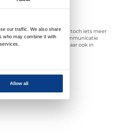
se our traffic. We also share
 gesprekken voeren of is het toch iets meer
ers who may combine it with
 successen. Hierdoor wordt communicatie
 services.
t voor collega’s onderling, maar ook in
 thuis ;-).
Allow all