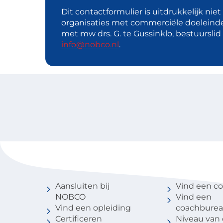
Dit contactformulier is uitdrukkelijk nie
organisaties met commerciële doeleind
met mw drs. G. te Gussinklo, bestuursli
info@nobco.nl
.
Voor coaches
Vind een 
Aansluiten bij
Vind een c
NOBCO
Vind een
Vind een opleiding
coachbure
Certificeren
Niveau van