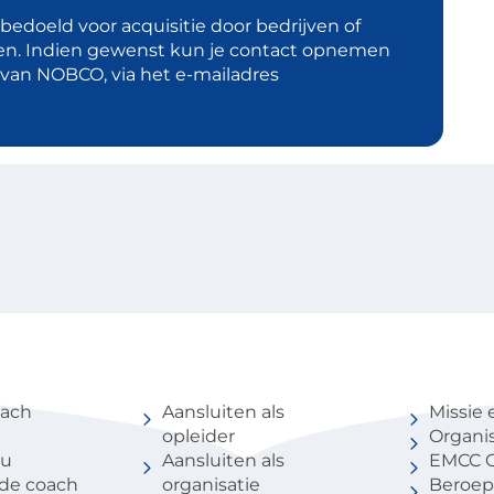
t bedoeld voor acquisitie door bedrijven of
en. Indien gewenst kun je contact opnemen
d van NOBCO, via het e-mailadres
coach
Voor partners
Over 
oach
Aansluiten als
Missie 
opleider
Organis
au
Aansluiten als
EMCC G
 de coach
organisatie
Beroep