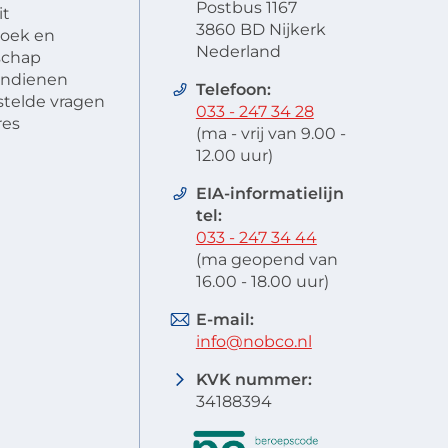
Postbus 1167
it
3860 BD Nijkerk
oek en
Nederland
schap
 indienen
Telefoon:
stelde vragen
033 - 247 34 28
res
(ma - vrij van 9.00 -
12.00 uur)
EIA-informatielijn
tel:
033 - 247 34 44
(ma geopend van
16.00 - 18.00 uur)
E-mail:
info@nobco.nl
KVK nummer:
34188394