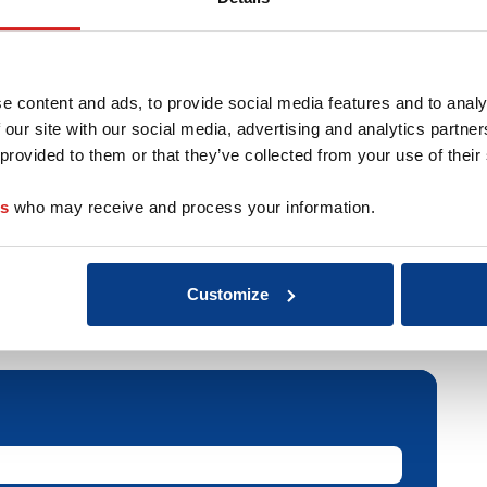
mpassie én scherpte. Zacht én direct.
e content and ads, to provide social media features and to analy
e nu daadwerkelijk is. Gaat het over folders, websites,
 our site with our social media, advertising and analytics partn
unicatie is, dan word je krachtiger en boek je grotere
 provided to them or that they’ve collected from your use of their
 werkt en je boodschap beter over kunt brengen. Dat geld
het je ook nog helpt in je communicatie met je omgeving
es
who may receive and process your information.
en.nl I 06-20985505
Customize
r deze coach