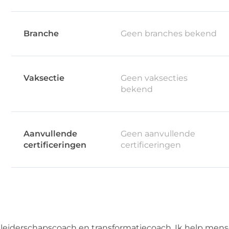
Branche
Geen branches bekend
Vaksectie
Geen vaksecties
bekend
Aanvullende
Geen aanvullende
certificeringen
certificeringen
en leiderschapscoach en transformatiecoach. Ik help me