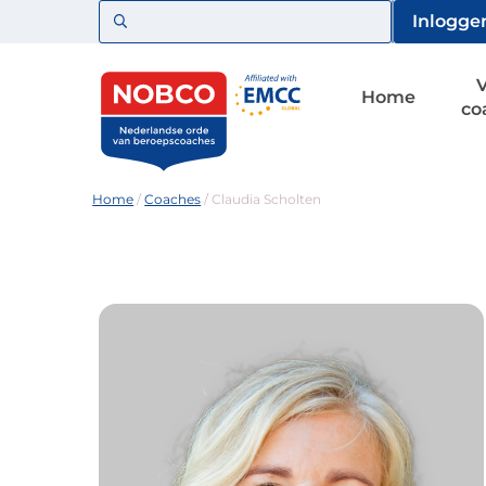
Zoeken
Inlogge
Home
co
Home
/
Coaches
/
Claudia Scholten