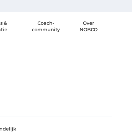
s &
Coach-
Over
atie
community
NOBCO
ndelijk