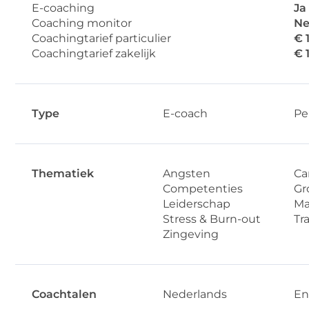
E-coaching
Ja
Coaching monitor
Ne
Coachingtarief particulier
€ 
Coachingtarief zakelijk
€ 
Type
E-coach
Pe
Thematiek
Angsten
Ca
Competenties
Gr
Leiderschap
Ma
Stress & Burn-out
Tr
Zingeving
Coachtalen
Nederlands
En