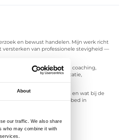
onderzoek en bewust handelen. Mijn werk richt
t versterken van professionele stevigheid —
waarin deze functioneert. In coaching,
entraal, waaronder communicatie,
About
erscheiden wat van henzelf is en wat bij de
vuldig, professioneel en ingebed in
se our traffic. We also share
ers who may combine it with
 services.