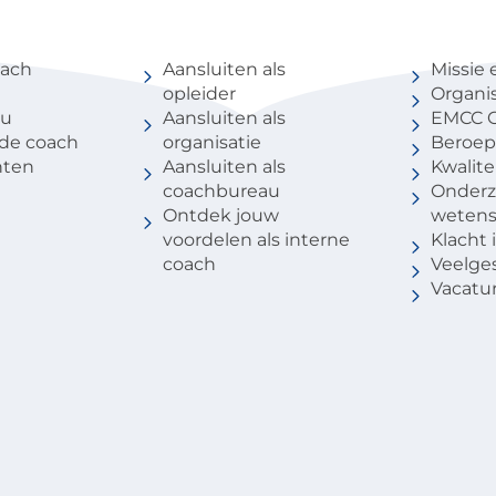
coach
Voor partners
Over 
oach
Aansluiten als
Missie 
opleider
Organis
au
Aansluiten als
EMCC G
 de coach
organisatie
Beroep
nten
Aansluiten als
Kwalite
coachbureau
Onderz
Ontdek jouw
weten
voordelen als interne
Klacht
coach
Veelge
Vacatu