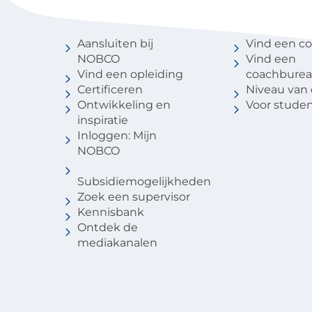
Voor coaches
Vind een 
Aansluiten bij
Vind een c
NOBCO
Vind een
Vind een opleiding
coachbure
Certificeren
Niveau van
Ontwikkeling en
Voor stude
inspiratie
Inloggen: Mijn
NOBCO
Subsidiemogelijkheden
Zoek een supervisor
Kennisbank
Ontdek de
mediakanalen