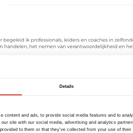
er begeleid ik professionals, leiders en coaches in zelf
gen handelen, het nemen van verantwoordelijkheid en he
nd, met aandacht voor zowel de persoon als de context 
orgvuldig onderzoeken van professionele vraagstukken c
Details
beter wie zij zijn en waar zij voor staan. Zij kunnen ond
erder en steviger tot anderen. Mijn begeleiding is zorg
e content and ads, to provide social media features and to analy
 our site with our social media, advertising and analytics partn
r deze coach
 provided to them or that they’ve collected from your use of their