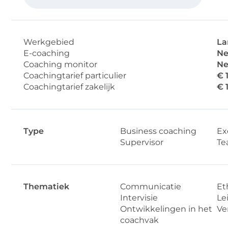
Werkgebied
La
E-coaching
Ne
Coaching monitor
Ne
Coachingtarief particulier
€ 
Coachingtarief zakelijk
€ 
Type
Business coaching
Ex
Supervisor
Te
Thematiek
Communicatie
Et
Intervisie
Le
Ontwikkelingen in het
Ver
coachvak