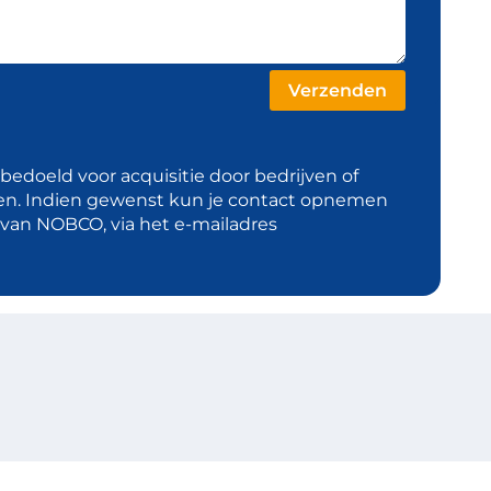
t bedoeld voor acquisitie door bedrijven of
en. Indien gewenst kun je contact opnemen
d van NOBCO, via het e-mailadres