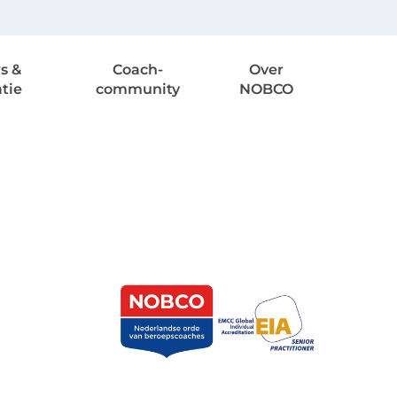
s &
Coach-
Over
atie
community
NOBCO