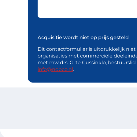
Acquisitie wordt niet op prijs gesteld
Dit contactformulier is uitdrukkelijk nie
organisaties met commerciële doeleind
met mw drs. G. te Gussinklo, bestuursli
info@nobco.nl
.