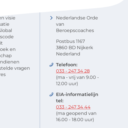
NOBCO
Contactgegevens
en visie
Nederlandse Orde
atie
van
lobal
Beroepscoaches
scode
Postbus 1167
it
3860 BD Nijkerk
oek en
Nederland
schap
 indienen
Telefoon:
stelde vragen
033 - 247 34 28
res
(ma - vrij van 9.00 -
12.00 uur)
EIA-informatielijn
tel:
033 - 247 34 44
(ma geopend van
16.00 - 18.00 uur)