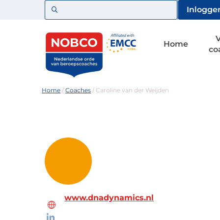
Zoeken
Inlogge
Home
co
Home
/
Coaches
/
Caroline van der Weijden
www.dnadynamics.nl