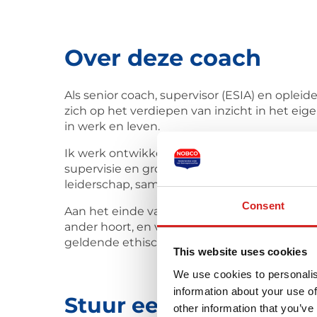
Over deze coach
Als senior coach, supervisor (ESIA) en opleid
zich op het verdiepen van inzicht in het ei
in werk en leven.
Ik werk ontwikkelingsgericht en onderzoeke
supervisie en groepssupervisie staat het z
leiderschap, samenwerking en ethiek.
Consent
Aan het einde van een traject weten cliënten 
ander hoort, en verhouden zich daardoor held
geldende ethische kaders.
This website uses cookies
We use cookies to personalis
information about your use of
Stuur een bericht naa
other information that you’ve