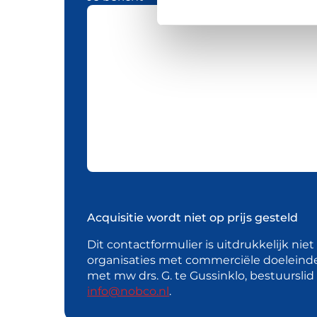
Acquisitie wordt niet op prijs gesteld
Dit contactformulier is uitdrukkelijk nie
organisaties met commerciële doeleind
met mw drs. G. te Gussinklo, bestuursli
info@nobco.nl
.