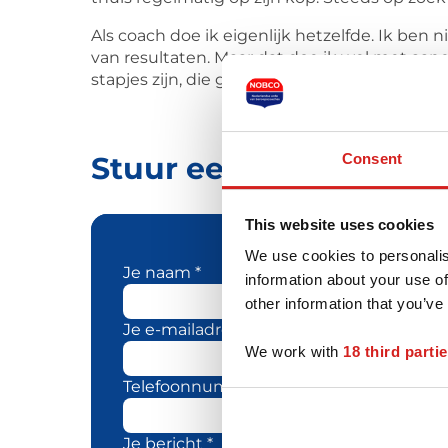
Als coach doe ik eigenlijk hetzelfde. Ik ben
van resultaten. Maar dat doe ik wel met aand
stapjes zijn, die grote impact hebben.
Consent
Stuur een bericht naa
This website uses cookies
We use cookies to personalis
Je naam *
information about your use of
other information that you’ve
Je e-mailadres *
We work with
18 third parti
Telefoonnummer
Je bericht *