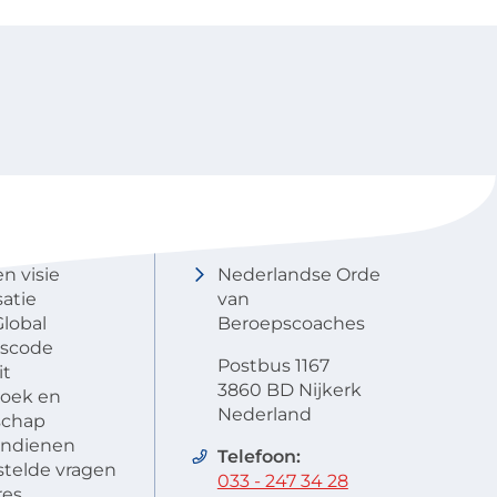
NOBCO
Contactgegevens
en visie
Nederlandse Orde
atie
van
lobal
Beroepscoaches
scode
Postbus 1167
it
3860 BD Nijkerk
oek en
Nederland
schap
 indienen
Telefoon:
stelde vragen
033 - 247 34 28
res