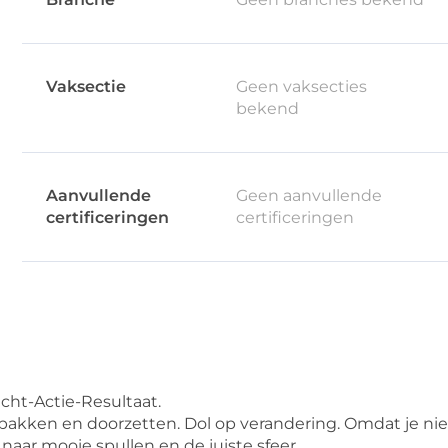
Vaksectie
Geen vaksecties
bekend
Aanvullende
Geen aanvullende
certificeringen
certificeringen
ht-Actie-Resultaat.
kken en doorzetten. Dol op verandering. Omdat je niet 
naar mooie spullen en de juiste sfeer.