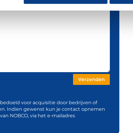
t bedoeld voor acquisitie door bedrijven of
en. Indien gewenst kun je contact opnemen
d van NOBCO, via het e-mailadres