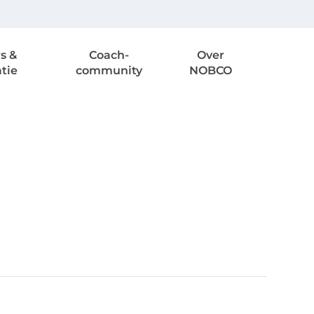
s &
Coach-
Over
atie
community
NOBCO