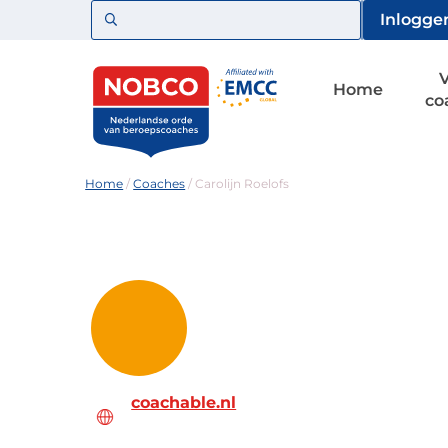
Zoeken
Inlogge
Home
co
Home
/
Coaches
/
Carolijn Roelofs
coachable.nl