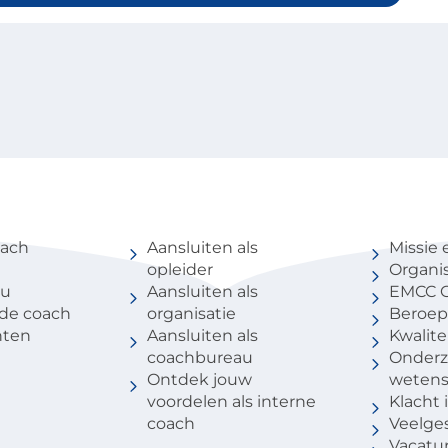
coach
Voor partners
Over 
oach
Aansluiten als
Missie 
opleider
Organis
au
Aansluiten als
EMCC G
 de coach
organisatie
Beroep
nten
Aansluiten als
Kwalite
coachbureau
Onderz
Ontdek jouw
weten
voordelen als interne
Klacht
coach
Veelge
Vacatu