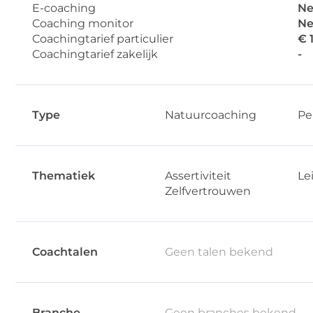
E-coaching
Ne
Coaching monitor
Ne
Coachingtarief particulier
€ 
Coachingtarief zakelijk
-
Type
Natuurcoaching
Pe
Thematiek
Assertiviteit
Le
Zelfvertrouwen
Coachtalen
Geen talen bekend
Branche
Geen branches bekend