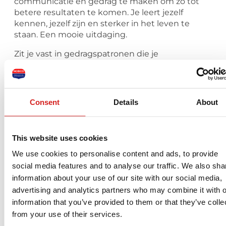
communicatie en gedrag te maken om zo tot
betere resultaten te komen. Je leert jezelf
kennen, jezelf zijn en sterker in het leven te
staan. Een mooie uitdaging.
Zit je vast in gedragspatronen die je
belemmeren in het dagelijkse leven?
Lukt het je niet om je doelen te bereiken? Of
weet je niet wat je wilt?
Ben je uit balans? Heb je moeite met grenzen
Consent
Details
About
stellen of voor jezelf opkomen?
Wil je uitzoeken wat is datgene dat voor jou
This website uses cookies
werkt om sterker in je kracht te staan?
Heb je een andere coachvraag of weet je nog
We use cookies to personalise content and ads, to provide
niet ‘waar je het zoeken moet’?
social media features and to analyse our traffic. We also sha
information about your use of our site with our social media,
Neem gerust contact met mij op voor een
advertising and analytics partners who may combine it with o
vrijblijvend kennismakingsgesprek.
information that you’ve provided to them or that they’ve colle
KENNISMAKINGSGESPREK:
from your use of their services.
Een kennismaking duurt uiterlijk een uur. Deze