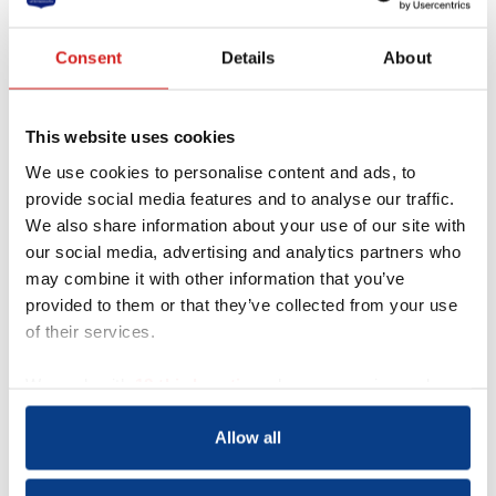
Consent
Details
About
This website uses cookies
We use cookies to personalise content and ads, to
provide social media features and to analyse our traffic.
We also share information about your use of our site with
our social media, advertising and analytics partners who
may combine it with other information that you’ve
provided to them or that they’ve collected from your use
Acquisitie wordt niet op
of their services.
prijs gesteld
Dit contactformulier is uitdrukkelijk niet
We work with
18 third parties
who may receive and
bedoeld voor acquisitie door bedrijven of
process your information.
organisaties met commerciële
Allow all
doeleinden. Indien gewenst kun je
contact opnemen met mw drs. G. te