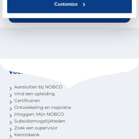
Gussinklo, bestuurslid van NOBCO, via
Customize
het e-mailadres
info@nobco.nl
.
Voor coaches
Aansluiten bij NOBCO
Vind een opleiding
Certificeren
Ontwikkeling en inspiratie
Inloggen: Mijn NOBCO
Subsidiemogelijkheden
Zoek een supervisor
Kennisbank