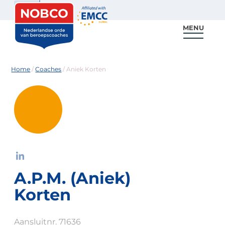
Zoeken
MENU
Voor coaches
Vind een coach
Voor partners
Nieuws & Inspiratie
Home
/
Coaches
/
Aniek Korten
A.P.M. (Aniek)
Korten
Aansluitnr. 71636