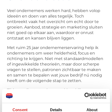
Veel ondernemers werken hard, hebben volop
ideeën en doen van alles tegelijk. Toch
ontbreekt vaak het overzicht om echt door te
groeien. Aanbod, strategie en marketing sluiten
niet goed op elkaar aan, waardoor er onrust
ontstaat en kansen blijven liggen.
Met ruim 25 jaar ondernemerservaring help ik
ondernemers om weer helderheid, focus en
richting te krijgen. Niet met standaardmodellen
of ingewikkelde theorieën, maar door scherpe
vragen te stellen, patronen zichtbaar te maken
en samen te bepalen wat jouw bedrijf nú nodig
heeft om de volgende stap te zetten.
Tijdens mijn strategiegesprekken kijken we naar
het grotere geheel: jouw visie, positionering,
aanbod, klantreis, marketing en groeistrategie.
We brengen structuur aan, maken keuzes en
Consent
Details
About