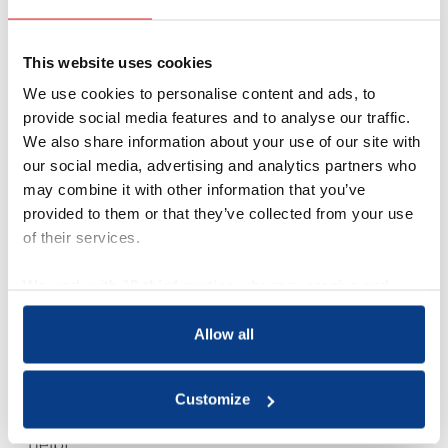
vertalen die naar een concreet plan waar je
direct mee aan de slag kunt.
Ondernemers omschrijven mij als betrokken,
This website uses cookies
praktisch en iemand die snel tot de kern komt.
We use cookies to personalise content and ads, to
Ik luister, denk strategisch mee en geef eerlijke
provide social media features and to analyse our traffic.
feedback. Geen standaardadvies, maar
We also share information about your use of our site with
maatwerk dat past bij jou, jouw bedrijf en jouw
our social media, advertising and analytics partners who
ambities.
may combine it with other information that you’ve
Als NOBCO-geregistreerd businesscoach
provided to them or that they’ve collected from your use
combineer ik mijn coachingsvaardigheden met
of their services.
jarenlange praktijkervaring als ondernemer.
Daardoor begrijp ik niet alleen de theorie, maar
We work with
18 third parties
who may receive and
ook de dagelijkse uitdagingen, twijfels en
process your information.
keuzes waar ondernemers mee te maken
Allow all
hebben.
Mijn doel is dat je na iedere sessie meer
Customize
overzicht, focus en vertrouwen hebt én precies
weet welke volgende stap jouw bedrijf verder
helpt.