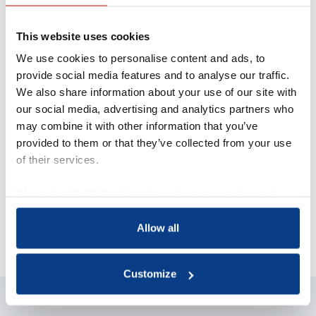
This website uses cookies
We use cookies to personalise content and ads, to
provide social media features and to analyse our traffic.
We also share information about your use of our site with
Acquisitie wordt niet op
our social media, advertising and analytics partners who
prijs gesteld
may combine it with other information that you’ve
Dit contactformulier is uitdrukkelijk niet
provided to them or that they’ve collected from your use
bedoeld voor acquisitie door bedrijven of
of their services.
organisaties met commerciële
doeleinden. Indien gewenst kun je
We work with
18 third parties
who may receive and
contact opnemen met mw drs. G. te
process your information.
Gussinklo, bestuurslid van NOBCO, via
Allow all
het e-mailadres
info@nobco.nl
.
Customize