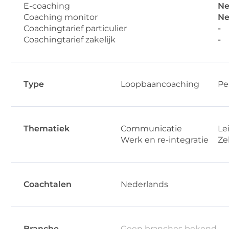
E-coaching
Ne
Coaching monitor
Ne
Coachingtarief particulier
-
Coachingtarief zakelijk
-
Type
Loopbaancoaching
Pe
Thematiek
Communicatie
Le
Werk en re-integratie
Ze
Coachtalen
Nederlands
Branche
Geen branches bekend