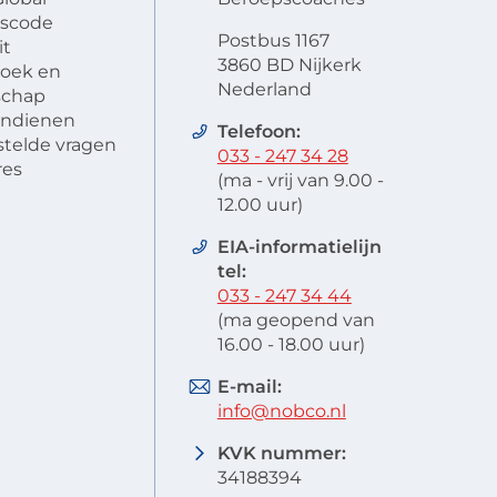
scode
Postbus 1167
it
3860 BD Nijkerk
oek en
Nederland
schap
 indienen
Telefoon:
stelde vragen
033 - 247 34 28
res
(ma - vrij van 9.00 -
12.00 uur)
EIA-informatielijn
tel:
033 - 247 34 44
(ma geopend van
16.00 - 18.00 uur)
E-mail:
info@nobco.nl
KVK nummer:
34188394