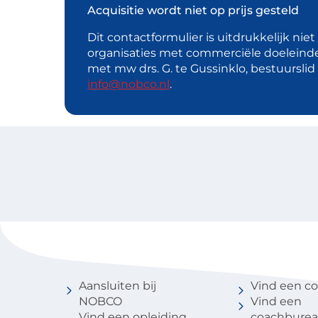
Acquisitie wordt niet op prijs gesteld
Dit contactformulier is uitdrukkelijk nie
organisaties met commerciële doeleind
met mw drs. G. te Gussinklo, bestuursli
info@nobco.nl
.
Voor coaches
Vind een 
Aansluiten bij
Vind een c
NOBCO
Vind een
Vind een opleiding
coachbure