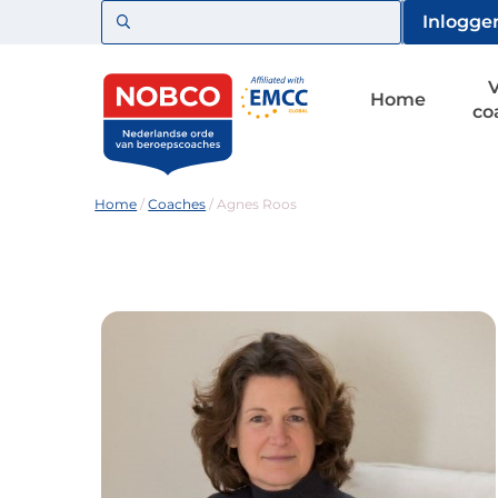
Zoeken
Inlogge
Home
co
Home
/
Coaches
/
Agnes Roos