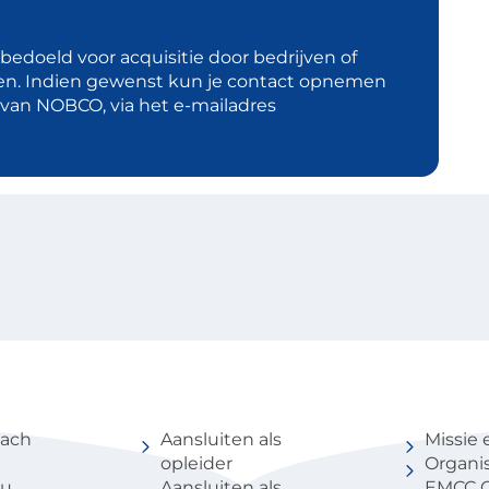
t bedoeld voor acquisitie door bedrijven of
en. Indien gewenst kun je contact opnemen
d van NOBCO, via het e-mailadres
coach
Voor partners
Over 
oach
Aansluiten als
Missie 
opleider
Organis
au
Aansluiten als
EMCC G