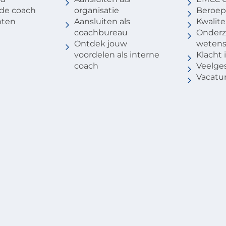
 de coach
organisatie
Beroep
nten
Aansluiten als
Kwalite
coachbureau
Onderz
Ontdek jouw
weten
voordelen als interne
Klacht
coach
Veelge
Vacatu