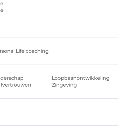
e
e
rsonal Life coaching
iderschap
Loopbaanontwikkeling
lfvertrouwen
Zingeving