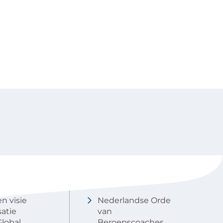
NOBCO
Contactgegevens
en visie
Nederlandse Orde
atie
van
lobal
Beroepscoaches