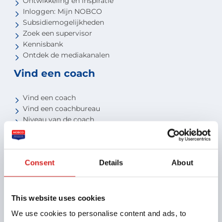
Ontwikkeling en inspiratie
Inloggen: Mijn NOBCO
Subsidiemogelijkheden
Zoek een supervisor
Kennisbank
Ontdek de mediakanalen
Vind een coach
Vind een coach
Vind een coachbureau
Niveau van de coach
Voor studenten
Voor partners
Consent
Details
About
Aansluiten als opleider
Aansluiten als organisatie
Aansluiten als coachbureau
This website uses cookies
Ontdek jouw voordelen als interne coach
We use cookies to personalise content and ads, to