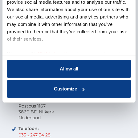
Over NOBCO
provide social media features and to analyse our traffic.
We also share information about your use of our site with
Missie en visie
our social media, advertising and analytics partners who
Organisatie
may combine it with other information that you’ve
EMCC Global
provided to them or that they’ve collected from your use
Beroepscode
of their services.
Kwaliteit
Onderzoek en wetenschap
We work with
18 third parties
who may receive and
Klacht indienen
process your information.
Veelgestelde vragen
Allow all
Vacatures
Contactgegevens
Customize
Nederlandse Orde van Beroepscoaches
Postbus 1167
3860 BD Nijkerk
Nederland
Telefoon:
033 - 247 34 28