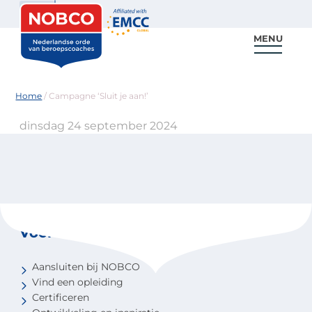
Zoeken
MENU
Voor coaches
Vind een coach
Voor partners
Nieuws & Inspiratie
Home
/
Campagne ‘Sluit je aan!’
dinsdag 24 september 2024
Voor coaches
Aansluiten bij NOBCO
Vind een opleiding
Certificeren