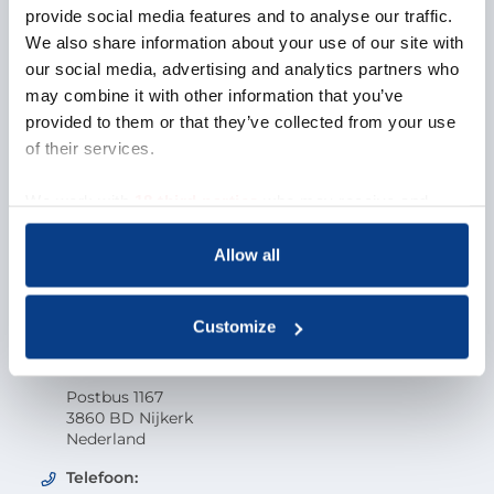
provide social media features and to analyse our traffic.
Over NOBCO
We also share information about your use of our site with
our social media, advertising and analytics partners who
Missie en visie
may combine it with other information that you’ve
Organisatie
provided to them or that they’ve collected from your use
EMCC Global
Beroepscode
of their services.
Kwaliteit
Onderzoek en wetenschap
We work with
18 third parties
who may receive and
Klacht indienen
process your information.
Veelgestelde vragen
Allow all
Vacatures
Contactgegevens
Customize
Nederlandse Orde van Beroepscoaches
Postbus 1167
3860 BD Nijkerk
Nederland
Telefoon: