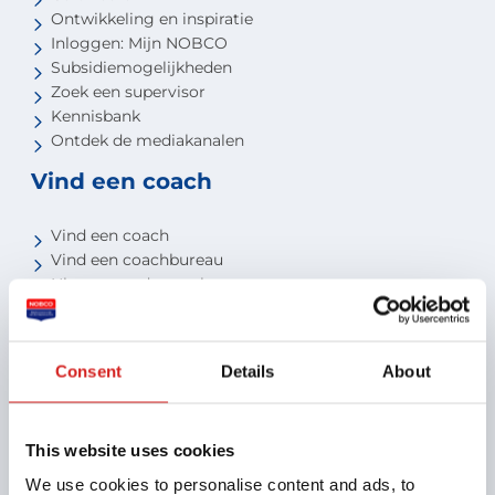
Ontwikkeling en inspiratie
Inloggen: Mijn NOBCO
Subsidiemogelijkheden
Zoek een supervisor
Kennisbank
Ontdek de mediakanalen
Vind een coach
Vind een coach
Vind een coachbureau
Niveau van de coach
Voor studenten
Voor partners
Consent
Details
About
Aansluiten als opleider
Aansluiten als organisatie
This website uses cookies
Aansluiten als coachbureau
Ontdek jouw voordelen als interne coach
We use cookies to personalise content and ads, to