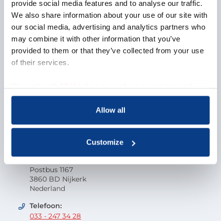
Over NOBCO
provide social media features and to analyse our traffic.
We also share information about your use of our site with
Missie en visie
our social media, advertising and analytics partners who
Organisatie
may combine it with other information that you’ve
EMCC Global
provided to them or that they’ve collected from your use
Beroepscode
of their services.
Kwaliteit
Onderzoek en wetenschap
We work with
18 third parties
who may receive and
Klacht indienen
process your information.
Veelgestelde vragen
Allow all
Vacatures
Contactgegevens
Customize
Nederlandse Orde van Beroepscoaches
Postbus 1167
3860 BD Nijkerk
Nederland
Telefoon:
033 - 247 34 28