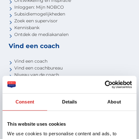
Ontwikkeling en inspiratie
Inloggen: Mijn NOBCO
Subsidiemogelijkheden
Zoek een supervisor
Kennisbank
Ontdek de mediakanalen
Vind een coach
Vind een coach
Vind een coachbureau
Niveau van de coach
Voor studenten
Voor partners
Consent
Details
About
Aansluiten als opleider
Aansluiten als organisatie
Aansluiten als coachbureau
This website uses cookies
Ontdek jouw voordelen als interne coach
We use cookies to personalise content and ads, to