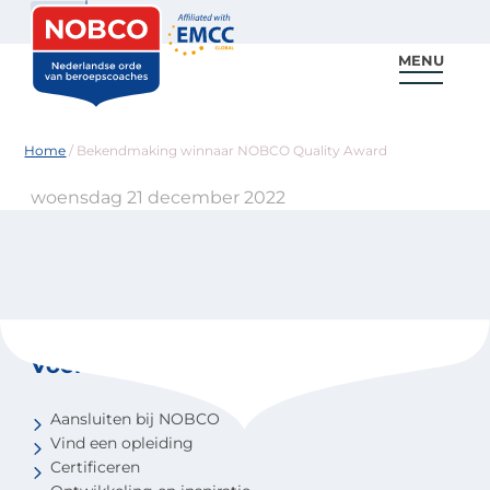
Zoeken
MENU
Voor coaches
Vind een coach
Voor partners
Nieuws & Inspiratie
Home
/
Bekendmaking winnaar NOBCO Quality Award
woensdag 21 december 2022
Voor coaches
Aansluiten bij NOBCO
Vind een opleiding
Certificeren