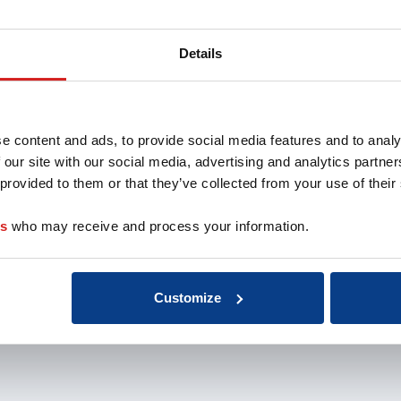
coach
Voor partners
Over 
oach
Aansluiten als
Missie 
Details
opleider
Organis
au
Aansluiten als
EMCC G
 de coach
organisatie
Beroep
nten
Aansluiten als
Kwalite
e content and ads, to provide social media features and to analy
coachbureau
Onderz
Ontdek jouw
weten
 our site with our social media, advertising and analytics partn
voordelen als interne
Klacht
 provided to them or that they’ve collected from your use of their
coach
Veelge
Vacatu
es
who may receive and process your information.
Customize