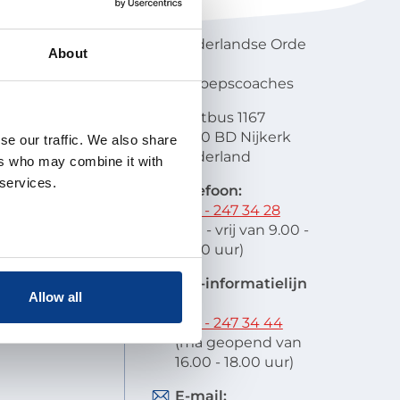
NOBCO
Contactgegevens
en visie
Nederlandse Orde
About
atie
van
lobal
Beroepscoaches
scode
Postbus 1167
it
3860 BD Nijkerk
se our traffic. We also share
oek en
Nederland
schap
ers who may combine it with
 indienen
 services.
Telefoon:
stelde vragen
033 - 247 34 28
res
(ma - vrij van 9.00 -
12.00 uur)
EIA-informatielijn
Allow all
tel:
033 - 247 34 44
(ma geopend van
16.00 - 18.00 uur)
E-mail: