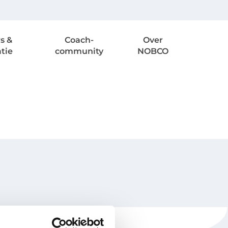
s &
Coach-
Over
atie
community
NOBCO