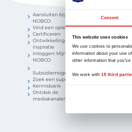
Voor coaches
Vind een 
Aansluiten bij
Vind een c
Consent
NOBCO
Vind een
Vind een opleiding
coachbure
Certificeren
Niveau van
This website uses cookies
Ontwikkeling en
Voor stude
We use cookies to personalis
inspiratie
Inloggen: Mijn
information about your use of
NOBCO
other information that you’ve
Subsidiemogelijkheden
We work with
18 third parti
Zoek een supervisor
Kennisbank
Ontdek de
mediakanalen