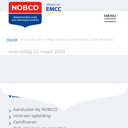
Zoeken
MENU
Voor coaches
Vind een coach
Voor partners
Nieuws & Inspiratie
Home
/
Afscheid van collega bestuurslid Miriam Oude Wolbers
woensdag 22 maart 2023
Voor coaches
Aansluiten bij NOBCO
Vind een opleiding
Certificeren