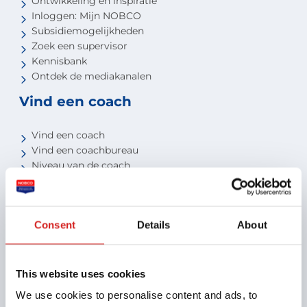
Ontwikkeling en inspiratie
Inloggen: Mijn NOBCO
Subsidiemogelijkheden
Zoek een supervisor
Kennisbank
Ontdek de mediakanalen
Vind een coach
Vind een coach
Vind een coachbureau
Niveau van de coach
Voor studenten
Voor partners
Consent
Details
About
Aansluiten als opleider
Aansluiten als organisatie
Aansluiten als coachbureau
This website uses cookies
Ontdek jouw voordelen als interne coach
We use cookies to personalise content and ads, to