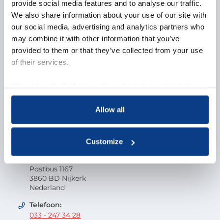
Over NOBCO
provide social media features and to analyse our traffic.
We also share information about your use of our site with
Missie en visie
our social media, advertising and analytics partners who
Organisatie
may combine it with other information that you’ve
EMCC Global
provided to them or that they’ve collected from your use
Beroepscode
of their services.
Kwaliteit
Onderzoek en wetenschap
We work with
18 third parties
who may receive and
Klacht indienen
process your information.
Veelgestelde vragen
Allow all
Vacatures
Contactgegevens
Customize
Nederlandse Orde van Beroepscoaches
Postbus 1167
3860 BD Nijkerk
Nederland
Telefoon:
033 - 247 34 28